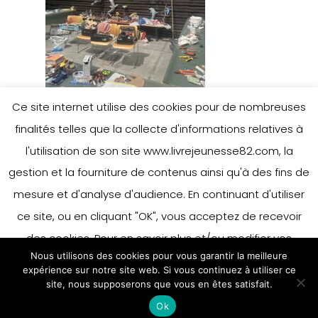
Ce site internet utilise des cookies pour de nombreuses
finalités telles que la collecte d'informations relatives à
l'utilisation de son site www.livrejeunesse82.com, la
gestion et la fourniture de contenus ainsi qu'à des fins de
mesure et d'analyse d'audience. En continuant d'utiliser
ce site, ou en cliquant "OK", vous acceptez de recevoir
des cookies. Pour en savoir plus et/ou modifier vos
Nous utilisons des cookies pour vous garantir la meilleure
préférences en matière de cookies, merci de vous référer
expérience sur notre site web. Si vous continuez à utiliser ce
à notre politique sur les cookies.
site, nous supposerons que vous en êtes satisfait.
Accepter
Ok
En savoir plus