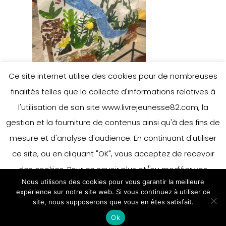
Ce site internet utilise des cookies pour de nombreuses
finalités telles que la collecte d'informations relatives à
l'utilisation de son site www.livrejeunesse82.com, la
gestion et la fourniture de contenus ainsi qu'à des fins de
mesure et d'analyse d'audience. En continuant d'utiliser
ce site, ou en cliquant "OK", vous acceptez de recevoir
des cookies. Pour en savoir plus et/ou modifier vos
Nous utilisons des cookies pour vous garantir la meilleure
préférences en matière de cookies, merci de vous référer
expérience sur notre site web. Si vous continuez à utiliser ce
à notre politique sur les cookies.
site, nous supposerons que vous en êtes satisfait.
Accepter
Ok
En savoir plus