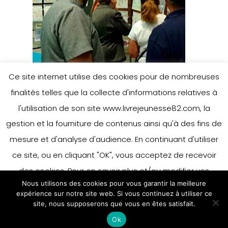
Ce site internet utilise des cookies pour de nombreuses
finalités telles que la collecte d'informations relatives à
l'utilisation de son site www.livrejeunesse82.com, la
gestion et la fourniture de contenus ainsi qu'à des fins de
mesure et d'analyse d'audience. En continuant d'utiliser
ce site, ou en cliquant "OK", vous acceptez de recevoir
des cookies. Pour en savoir plus et/ou modifier vos
Nous utilisons des cookies pour vous garantir la meilleure
préférences en matière de cookies, merci de vous référer
expérience sur notre site web. Si vous continuez à utiliser ce
à notre politique sur les cookies.
site, nous supposerons que vous en êtes satisfait.
Accepter
Ok
En savoir plus