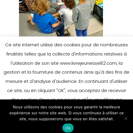
Ce site internet utilise des cookies pour de nombreuses
finalités telles que la collecte d'informations relatives à
l'utilisation de son site www.livrejeunesse82.com, la
gestion et la fourniture de contenus ainsi qu'à des fins de
mesure et d'analyse d'audience. En continuant d'utiliser
ce site, ou en cliquant "OK", vous acceptez de recevoir
des cookies. Pour en savoir plus et/ou modifier vos
Nous utilisons des cookies pour vous garantir la meilleure
préférences en matière de cookies, merci de vous référer
expérience sur notre site web. Si vous continuez à utiliser ce
à notre politique sur les cookies.
site, nous supposerons que vous en êtes satisfait.
Accepter
Ok
En savoir plus