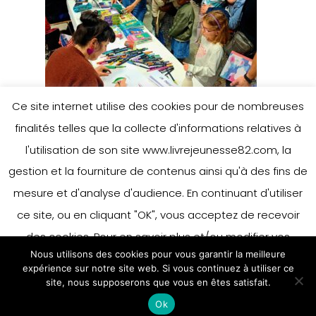
Ce site internet utilise des cookies pour de nombreuses
finalités telles que la collecte d'informations relatives à
l'utilisation de son site www.livrejeunesse82.com, la
gestion et la fourniture de contenus ainsi qu'à des fins de
mesure et d'analyse d'audience. En continuant d'utiliser
ce site, ou en cliquant "OK", vous acceptez de recevoir
des cookies. Pour en savoir plus et/ou modifier vos
Nous utilisons des cookies pour vous garantir la meilleure
préférences en matière de cookies, merci de vous référer
expérience sur notre site web. Si vous continuez à utiliser ce
à notre politique sur les cookies.
site, nous supposerons que vous en êtes satisfait.
Accepter
Ok
En savoir plus