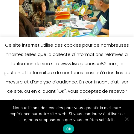
Ce site internet utilise des cookies pour de nombreuses
finalités telles que la collecte d'informations relatives à
l'utilisation de son site www.livrejeunesse82.com, la
gestion et la fourniture de contenus ainsi qu'à des fins de
mesure et d'analyse d'audience. En continuant d'utiliser
ce site, ou en cliquant "OK", vous acceptez de recevoir
des cookies. Pour en savoir plus et/ou modifier vos
Nous utilisons des cookies pour vous garantir la meilleure
préférences en matière de cookies, merci de vous référer
expérience sur notre site web. Si vous continuez à utiliser ce
à notre politique sur les cookies.
site, nous supposerons que vous en êtes satisfait.
Accepter
Ok
En savoir plus