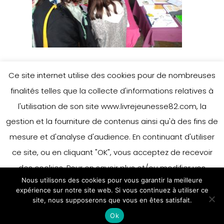
Ce site internet utilise des cookies pour de nombreuses
finalités telles que la collecte d'informations relatives à
l'utilisation de son site www.livrejeunesse82.com, la
gestion et la fourniture de contenus ainsi qu'à des fins de
mesure et d'analyse d'audience. En continuant d'utiliser
ce site, ou en cliquant "OK", vous acceptez de recevoir
des cookies. Pour en savoir plus et/ou modifier vos
Nous utilisons des cookies pour vous garantir la meilleure
préférences en matière de cookies, merci de vous référer
expérience sur notre site web. Si vous continuez à utiliser ce
à notre politique sur les cookies.
site, nous supposerons que vous en êtes satisfait.
Accepter
Ok
En savoir plus