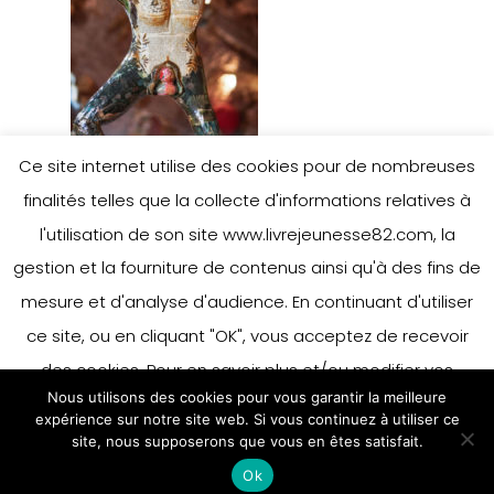
Ce site internet utilise des cookies pour de nombreuses
finalités telles que la collecte d'informations relatives à
l'utilisation de son site www.livrejeunesse82.com, la
gestion et la fourniture de contenus ainsi qu'à des fins de
mesure et d'analyse d'audience. En continuant d'utiliser
ce site, ou en cliquant "OK", vous acceptez de recevoir
des cookies. Pour en savoir plus et/ou modifier vos
Nous utilisons des cookies pour vous garantir la meilleure
préférences en matière de cookies, merci de vous référer
expérience sur notre site web. Si vous continuez à utiliser ce
à notre politique sur les cookies.
site, nous supposerons que vous en êtes satisfait.
Accepter
Ok
En savoir plus