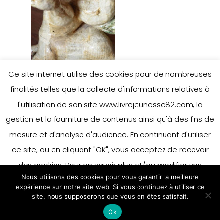
Ce site internet utilise des cookies pour de nombreuses
finalités telles que la collecte d'informations relatives à
l'utilisation de son site www.livrejeunesse82.com, la
gestion et la fourniture de contenus ainsi qu'à des fins de
mesure et d'analyse d'audience. En continuant d'utiliser
ce site, ou en cliquant "OK", vous acceptez de recevoir
des cookies. Pour en savoir plus et/ou modifier vos
Nous utilisons des cookies pour vous garantir la meilleure
préférences en matière de cookies, merci de vous référer
expérience sur notre site web. Si vous continuez à utiliser ce
à notre politique sur les cookies.
site, nous supposerons que vous en êtes satisfait.
Accepter
Ok
En savoir plus