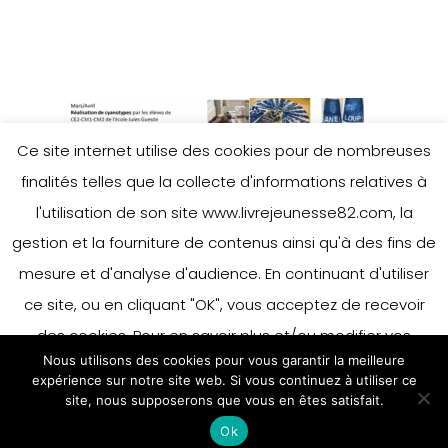
Ce site internet utilise des cookies pour de nombreuses
finalités telles que la collecte d'informations relatives à
l'utilisation de son site www.livrejeunesse82.com, la
gestion et la fourniture de contenus ainsi qu'à des fins de
mesure et d'analyse d'audience. En continuant d'utiliser
ce site, ou en cliquant "OK", vous acceptez de recevoir
des cookies. Pour en savoir plus et/ou modifier vos
Nous utilisons des cookies pour vous garantir la meilleure
préférences en matière de cookies, merci de vous référer
expérience sur notre site web. Si vous continuez à utiliser ce
à notre politique sur les cookies.
site, nous supposerons que vous en êtes satisfait.
Accepter
Ok
En savoir plus