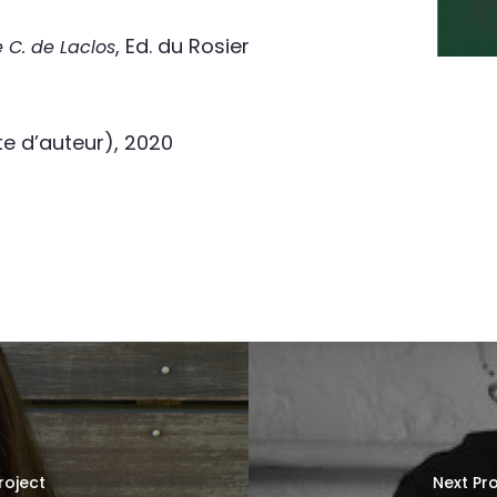
, Ed. du Rosier
e C. de Laclos
pte d’auteur), 2020
roject
Next Pro