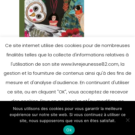
Ce site internet utilise des cookies pour de nombreuses
finalités telles que la collecte d'informations relatives à
l'utilisation de son site www.livrejeunesse82.com, la
gestion et la fourniture de contenus ainsi qu'à des fins de
mesure et d'analyse d'audience. En continuant d'utiliser
ce site, ou en cliquant "OK", vous acceptez de recevoir
des cookies. Pour en savoir plus et/ou modifier vos
Nous utilisons des cookies pour vous garantir la meilleure
préférences en matière de cookies, merci de vous référer
expérience sur notre site web. Si vous continuez à utiliser ce
à notre politique sur les cookies.
site, nous supposerons que vous en êtes satisfait.
Accepter
Ok
En savoir plus