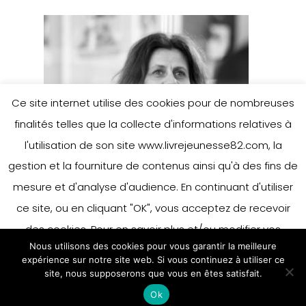
Ce site internet utilise des cookies pour de nombreuses
finalités telles que la collecte d'informations relatives à
l'utilisation de son site www.livrejeunesse82.com, la
gestion et la fourniture de contenus ainsi qu'à des fins de
mesure et d'analyse d'audience. En continuant d'utiliser
ce site, ou en cliquant "OK", vous acceptez de recevoir
des cookies. Pour en savoir plus et/ou modifier vos
Nous utilisons des cookies pour vous garantir la meilleure
préférences en matière de cookies, merci de vous référer
expérience sur notre site web. Si vous continuez à utiliser ce
à notre politique sur les cookies.
site, nous supposerons que vous en êtes satisfait.
Accepter
Ok
En savoir plus