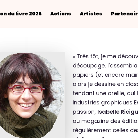
on du livre 2026
Actions
Artistes
Partenai
« Très tôt, je me décou
découpage, l’assemblag
papiers (et encore maint
alors je dessine en class
tendant une oreille, qui 
Industries graphiques E
passion,
Isabelle Ricig
au magazine des édition
régulièrement celles des