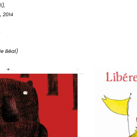
i),
, 2014
;
rie Béal)