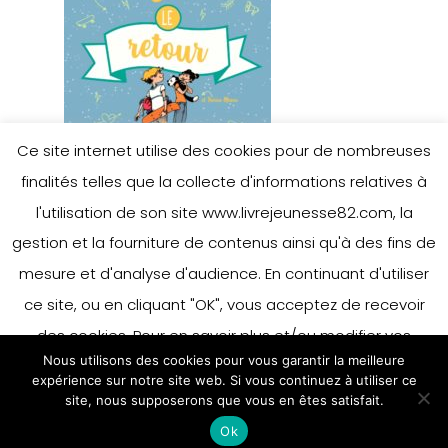
Ce site internet utilise des cookies pour de nombreuses
finalités telles que la collecte d'informations relatives à
l'utilisation de son site www.livrejeunesse82.com, la
gestion et la fourniture de contenus ainsi qu'à des fins de
mesure et d'analyse d'audience. En continuant d'utiliser
ce site, ou en cliquant "OK", vous acceptez de recevoir
des cookies. Pour en savoir plus et/ou modifier vos
Nous utilisons des cookies pour vous garantir la meilleure
préférences en matière de cookies, merci de vous référer
expérience sur notre site web. Si vous continuez à utiliser ce
à notre politique sur les cookies.
site, nous supposerons que vous en êtes satisfait.
Accepter
Ok
En savoir plus