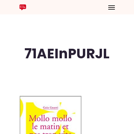
71AEInPURJL