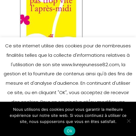
Ce site internet utilise des cookies pour de nombreuses
finalités telles que la collecte d'informations relatives à
l'utilisation de son site www.livrejeunesse82.com, la
gestion et la fourniture de contenus ainsi qu'à des fins de
mesure et d'analyse d'audience. En continuant d'utiliser
ce site, ou en cliquant "OK", vous acceptez de recevoir
des cookies. Pour en savoir plus et/ou modifier vos
Nous utilisons des cookies pour vous garantir la meilleure
préférences en matière de cookies, merci de vous référer
expérience sur notre site web. Si vous continuez à utiliser ce
à notre politique sur les cookies.
site, nous supposerons que vous en êtes satisfait.
Accepter
Ok
En savoir plus