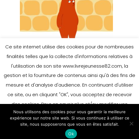
Ce site internet utilise des cookies pour de nombreuses
finalités telles que la collecte d'informations relatives à
l'utilisation de son site www.livrejeunesse82.com, la
gestion et la fourniture de contenus ainsi qu'à des fins de
mesure et d'analyse d'audience. En continuant d'utiliser
ce site, ou en cliquant "OK", vous acceptez de recevoir
des cookies. Pour en savoir plus et/ou modifier vos
Nous utilisons des cookies pour vous garantir la meilleure
préférences en matière de cookies, merci de vous référer
expérience sur notre site web. Si vous continuez à utiliser ce
à notre politique sur les cookies.
site, nous supposerons que vous en êtes satisfait.
Accepter
Ok
En savoir plus