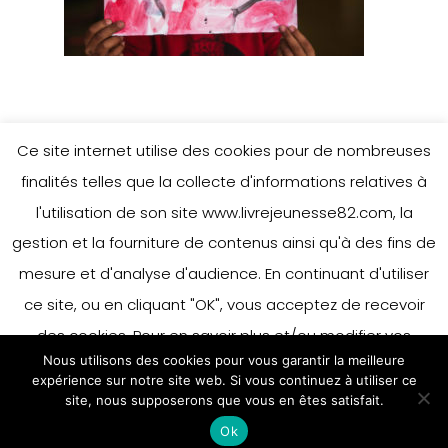
Ce site internet utilise des cookies pour de nombreuses
finalités telles que la collecte d'informations relatives à
l'utilisation de son site www.livrejeunesse82.com, la
gestion et la fourniture de contenus ainsi qu'à des fins de
mesure et d'analyse d'audience. En continuant d'utiliser
ce site, ou en cliquant "OK", vous acceptez de recevoir
des cookies. Pour en savoir plus et/ou modifier vos
Nous utilisons des cookies pour vous garantir la meilleure
préférences en matière de cookies, merci de vous référer
expérience sur notre site web. Si vous continuez à utiliser ce
à notre politique sur les cookies.
site, nous supposerons que vous en êtes satisfait.
Accepter
Ok
En savoir plus