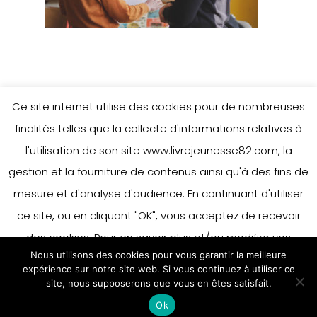
Ce site internet utilise des cookies pour de nombreuses
finalités telles que la collecte d'informations relatives à
l'utilisation de son site www.livrejeunesse82.com, la
gestion et la fourniture de contenus ainsi qu'à des fins de
mesure et d'analyse d'audience. En continuant d'utiliser
ce site, ou en cliquant "OK", vous acceptez de recevoir
des cookies. Pour en savoir plus et/ou modifier vos
Nous utilisons des cookies pour vous garantir la meilleure
préférences en matière de cookies, merci de vous référer
expérience sur notre site web. Si vous continuez à utiliser ce
à notre politique sur les cookies.
site, nous supposerons que vous en êtes satisfait.
Accepter
Ok
En savoir plus