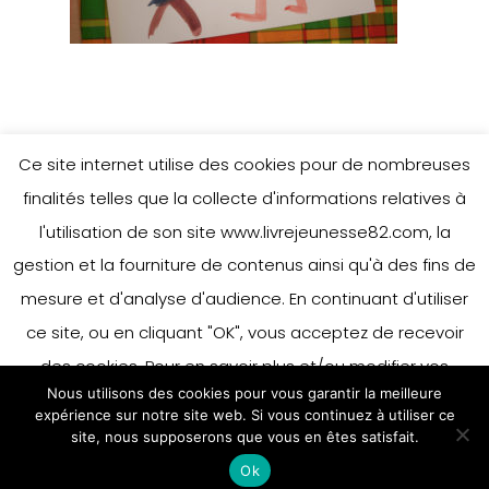
Ce site internet utilise des cookies pour de nombreuses
finalités telles que la collecte d'informations relatives à
l'utilisation de son site www.livrejeunesse82.com, la
gestion et la fourniture de contenus ainsi qu'à des fins de
mesure et d'analyse d'audience. En continuant d'utiliser
ce site, ou en cliquant "OK", vous acceptez de recevoir
des cookies. Pour en savoir plus et/ou modifier vos
Nous utilisons des cookies pour vous garantir la meilleure
préférences en matière de cookies, merci de vous référer
expérience sur notre site web. Si vous continuez à utiliser ce
à notre politique sur les cookies.
site, nous supposerons que vous en êtes satisfait.
Accepter
Ok
En savoir plus