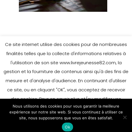
Ce site internet utilise des cookies pour de nombreuses
finalités telles que la collecte d'informations relatives à
l'utilisation de son site www.livrejeunesse82.com, la
gestion et la fourniture de contenus ainsi qu'à des fins de
mesure et d'analyse d'audience. En continuant d'utiliser
ce site, ou en cliquant "OK", vous acceptez de recevoir
des cookies. Pour en savoir plus et/ou modifier vos
Nous utilisons des cookies pour vous garantir la meilleure
préférences en matière de cookies, merci de vous référer
expérience sur notre site web. Si vous continuez à utiliser ce
à notre politique sur les cookies.
site, nous supposerons que vous en êtes satisfait.
Accepter
Ok
En savoir plus