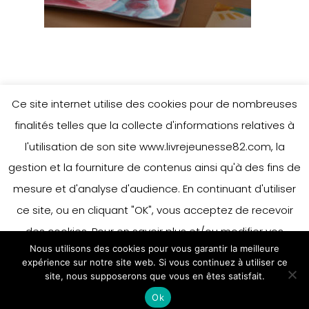
Ce site internet utilise des cookies pour de nombreuses
finalités telles que la collecte d'informations relatives à
l'utilisation de son site www.livrejeunesse82.com, la
gestion et la fourniture de contenus ainsi qu'à des fins de
mesure et d'analyse d'audience. En continuant d'utiliser
ce site, ou en cliquant "OK", vous acceptez de recevoir
des cookies. Pour en savoir plus et/ou modifier vos
Nous utilisons des cookies pour vous garantir la meilleure
préférences en matière de cookies, merci de vous référer
expérience sur notre site web. Si vous continuez à utiliser ce
à notre politique sur les cookies.
site, nous supposerons que vous en êtes satisfait.
Accepter
Ok
En savoir plus