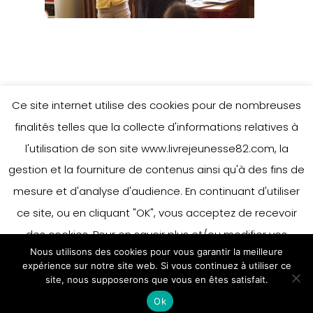
Ce site internet utilise des cookies pour de nombreuses
finalités telles que la collecte d'informations relatives à
l'utilisation de son site www.livrejeunesse82.com, la
gestion et la fourniture de contenus ainsi qu'à des fins de
mesure et d'analyse d'audience. En continuant d'utiliser
ce site, ou en cliquant "OK", vous acceptez de recevoir
des cookies. Pour en savoir plus et/ou modifier vos
Nous utilisons des cookies pour vous garantir la meilleure
préférences en matière de cookies, merci de vous référer
expérience sur notre site web. Si vous continuez à utiliser ce
à notre politique sur les cookies.
site, nous supposerons que vous en êtes satisfait.
Accepter
Ok
En savoir plus