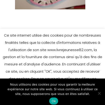
Ce site internet utilise des cookies pour de nombreuses
finalités telles que la collecte d'informations relatives à
l'utilisation de son site www.livrejeunesse82.com, la
gestion et la fourniture de contenus ainsi qu'à des fins de
mesure et d'analyse d'audience. En continuant d'utiliser
ce site, ou en cliquant "OK", vous acceptez de recevoir
des cookies. Pour en savoir plus et/ou modifier vos
Nous utilisons des cookies pour vous garantir la meilleure
préférences en matière de cookies, merci de vous référer
expérience sur notre site web. Si vous continuez à utiliser ce
à notre politique sur les cookies.
site, nous supposerons que vous en êtes satisfait.
Accepter
Ok
En savoir plus