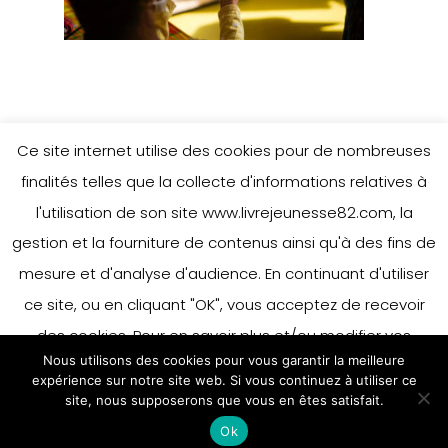
Ce site internet utilise des cookies pour de nombreuses
finalités telles que la collecte d'informations relatives à
l'utilisation de son site www.livrejeunesse82.com, la
gestion et la fourniture de contenus ainsi qu'à des fins de
mesure et d'analyse d'audience. En continuant d'utiliser
ce site, ou en cliquant "OK", vous acceptez de recevoir
des cookies. Pour en savoir plus et/ou modifier vos
Nous utilisons des cookies pour vous garantir la meilleure
préférences en matière de cookies, merci de vous référer
expérience sur notre site web. Si vous continuez à utiliser ce
à notre politique sur les cookies.
site, nous supposerons que vous en êtes satisfait.
Accepter
Ok
En savoir plus