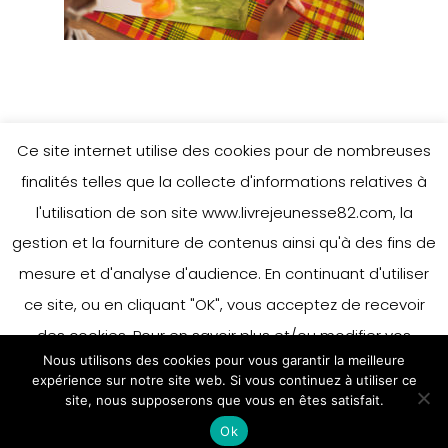
Ce site internet utilise des cookies pour de nombreuses
finalités telles que la collecte d'informations relatives à
l'utilisation de son site www.livrejeunesse82.com, la
gestion et la fourniture de contenus ainsi qu'à des fins de
mesure et d'analyse d'audience. En continuant d'utiliser
ce site, ou en cliquant "OK", vous acceptez de recevoir
des cookies. Pour en savoir plus et/ou modifier vos
Nous utilisons des cookies pour vous garantir la meilleure
préférences en matière de cookies, merci de vous référer
expérience sur notre site web. Si vous continuez à utiliser ce
à notre politique sur les cookies.
site, nous supposerons que vous en êtes satisfait.
Accepter
Ok
En savoir plus