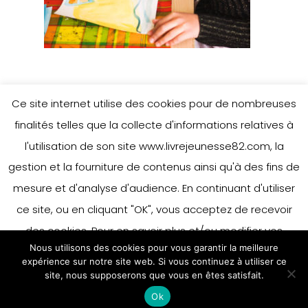
Ce site internet utilise des cookies pour de nombreuses
finalités telles que la collecte d'informations relatives à
l'utilisation de son site www.livrejeunesse82.com, la
gestion et la fourniture de contenus ainsi qu'à des fins de
mesure et d'analyse d'audience. En continuant d'utiliser
ce site, ou en cliquant "OK", vous acceptez de recevoir
des cookies. Pour en savoir plus et/ou modifier vos
Nous utilisons des cookies pour vous garantir la meilleure
préférences en matière de cookies, merci de vous référer
expérience sur notre site web. Si vous continuez à utiliser ce
à notre politique sur les cookies.
site, nous supposerons que vous en êtes satisfait.
Accepter
Ok
En savoir plus