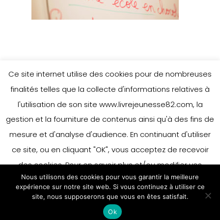
Ce site internet utilise des cookies pour de nombreuses
finalités telles que la collecte d'informations relatives à
l'utilisation de son site www.livrejeunesse82.com, la
gestion et la fourniture de contenus ainsi qu'à des fins de
mesure et d'analyse d'audience. En continuant d'utiliser
ce site, ou en cliquant "OK", vous acceptez de recevoir
des cookies. Pour en savoir plus et/ou modifier vos
Nous utilisons des cookies pour vous garantir la meilleure
préférences en matière de cookies, merci de vous référer
expérience sur notre site web. Si vous continuez à utiliser ce
à notre politique sur les cookies.
site, nous supposerons que vous en êtes satisfait.
Accepter
Ok
En savoir plus