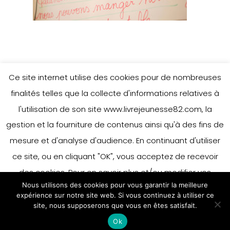
Ce site internet utilise des cookies pour de nombreuses
finalités telles que la collecte d'informations relatives à
l'utilisation de son site www.livrejeunesse82.com, la
gestion et la fourniture de contenus ainsi qu'à des fins de
mesure et d'analyse d'audience. En continuant d'utiliser
ce site, ou en cliquant "OK", vous acceptez de recevoir
des cookies. Pour en savoir plus et/ou modifier vos
Nous utilisons des cookies pour vous garantir la meilleure
préférences en matière de cookies, merci de vous référer
expérience sur notre site web. Si vous continuez à utiliser ce
à notre politique sur les cookies.
site, nous supposerons que vous en êtes satisfait.
Accepter
Ok
En savoir plus