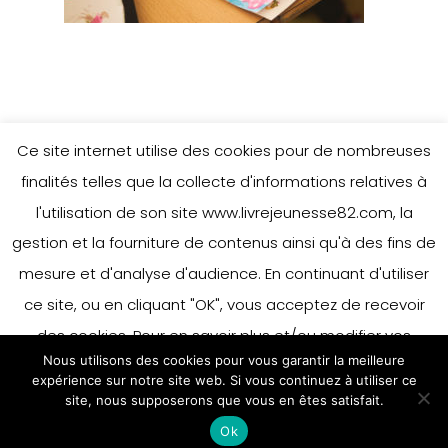
Ce site internet utilise des cookies pour de nombreuses
finalités telles que la collecte d'informations relatives à
l'utilisation de son site www.livrejeunesse82.com, la
gestion et la fourniture de contenus ainsi qu'à des fins de
mesure et d'analyse d'audience. En continuant d'utiliser
ce site, ou en cliquant "OK", vous acceptez de recevoir
des cookies. Pour en savoir plus et/ou modifier vos
Nous utilisons des cookies pour vous garantir la meilleure
préférences en matière de cookies, merci de vous référer
expérience sur notre site web. Si vous continuez à utiliser ce
à notre politique sur les cookies.
site, nous supposerons que vous en êtes satisfait.
Accepter
Ok
En savoir plus