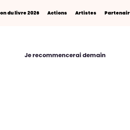
on du livre 2026
Actions
Artistes
Partenai
Je recommencerai demain