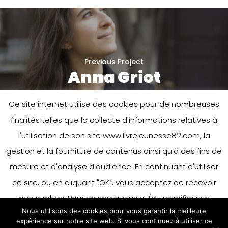
Previous Project
Anna Griot
Ce site internet utilise des cookies pour de nombreuses
finalités telles que la collecte d'informations relatives à
l'utilisation de son site www.livrejeunesse82.com, la
gestion et la fourniture de contenus ainsi qu'à des fins de
mesure et d'analyse d'audience. En continuant d'utiliser
ce site, ou en cliquant "OK", vous acceptez de recevoir
Next Project
Benoît Guillaume
des cookies. Pour en savoir plus et/ou modifier vos
Nous utilisons des cookies pour vous garantir la meilleure
préférences en matière de cookies, merci de vous référer
expérience sur notre site web. Si vous continuez à utiliser ce