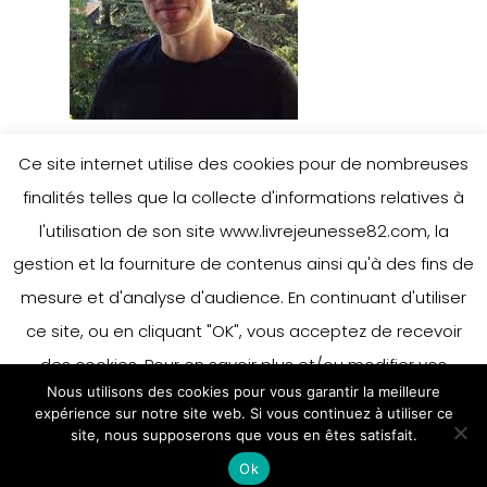
Ce site internet utilise des cookies pour de nombreuses
finalités telles que la collecte d'informations relatives à
l'utilisation de son site www.livrejeunesse82.com, la
gestion et la fourniture de contenus ainsi qu'à des fins de
mesure et d'analyse d'audience. En continuant d'utiliser
ce site, ou en cliquant "OK", vous acceptez de recevoir
des cookies. Pour en savoir plus et/ou modifier vos
Nous utilisons des cookies pour vous garantir la meilleure
préférences en matière de cookies, merci de vous référer
expérience sur notre site web. Si vous continuez à utiliser ce
à notre politique sur les cookies.
site, nous supposerons que vous en êtes satisfait.
Accepter
Ok
En savoir plus