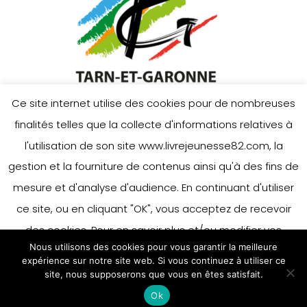
Ce site internet utilise des cookies pour de nombreuses
finalités telles que la collecte d'informations relatives à
l'utilisation de son site www.livrejeunesse82.com, la
gestion et la fourniture de contenus ainsi qu'à des fins de
mesure et d'analyse d'audience. En continuant d'utiliser
ce site, ou en cliquant "OK", vous acceptez de recevoir
des cookies. Pour en savoir plus et/ou modifier vos
Nous utilisons des cookies pour vous garantir la meilleure
préférences en matière de cookies, merci de vous référer
expérience sur notre site web. Si vous continuez à utiliser ce
à notre politique sur les cookies.
site, nous supposerons que vous en êtes satisfait.
Accepter
Ok
En savoir plus