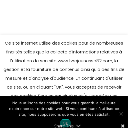
Ce site internet utilise des cookies pour de nombreuses
finalités telles que la collecte d'informations relatives à
l'utilisation de son site www.livrejeunesse82.com, la
gestion et la fourniture de contenus ainsi qu'à des fins de
mesure et d'analyse d'audience. En continuant d'utiliser
ce site, ou en cliquant "OK", vous acceptez de recevoir
des cookies. Pour en savoir plus et/ou modifier vos
Nous utilisons des cookies pour vous garantir la meilleure
préférences en matière de cookies, merci de vous référer
expérience sur notre site web. Si vous continuez à utiliser ce
à notre politique sur les cookies.
site, nous supposerons que vous en êtes satisfait.
Accepter
Ok
En savoir plus
Share This