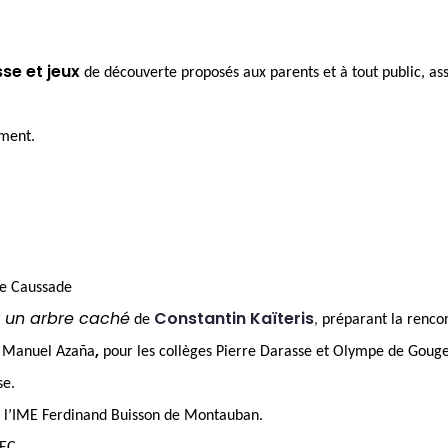
se et jeux
de découverte proposés aux parents et à tout public, asso
ement.
de Caussade
r un arbre caché
Constantin Kaïteri
s
de
,
préparant la rencon
,
ix Manuel Aza
ña
pour les collèges Pierre Darasse et Olympe de Gouge
se.
t à l’IME Ferdinand Buisson de Montauban.
SEC.