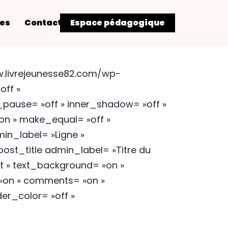
res
Contact
Espace pédagogique
w.livrejeunesse82.com/wp-
off »
pause= »off » inner_shadow= »off »
on » make_equal= »off »
n_label= »Ligne »
st_title admin_label= »Titre du
ht » text_background= »on »
= »on » comments= »on »
er_color= »off »