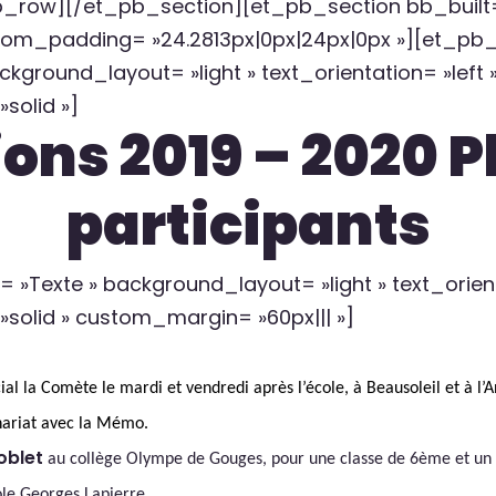
row][/et_pb_section][et_pb_section bb_built= 
tom_padding= »24.2813px|0px|24px|0px »][et_pb
ckground_layout= »light » text_orientation= »left
solid »]
ions 2019 – 2020 P
participants
»Texte » background_layout= »light » text_orient
»solid » custom_margin= »60px||| »]
n
ial la Comète le mardi et vendredi après l’école, à Beausoleil et à l’
nariat avec la Mémo.
oblet
au collège Olympe de Gouges, pour une classe de 6ème et un g
ole Georges Lapierre.