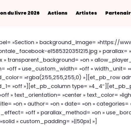
on du livre 2026
Actions
Artistes
Partenai
abel= »Section » background_image= »https://ww
ntale_facebook-e1585320351215.jpg » parallax= »
 » transparent_background= »on » allow_player_
= »off » use_custom_width= »off » width_unit= »
_color= »rgba(255,255,255,0) »][et_pb_row admi
_1= »off »][et_pb_column type= »4_4″][et_pb_po
ff » text_orientation= »center » text_color= »lig
title= »on » author= »on » date= »on » categories
_effect= »off » parallax_method= »on » use_bord
 »solid » custom_padding= »||50px| »]