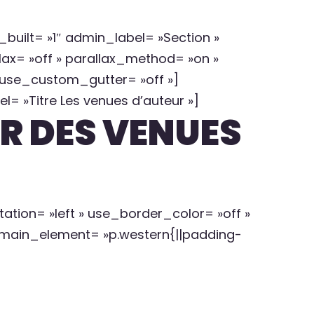
ilt= »1″ admin_label= »Section »
ax= »off » parallax_method= »on »
 use_custom_gutter= »off »]
 »Titre Les venues d’auteur »]
R DES VENUES
ation= »left » use_border_color= »off »
_main_element= »p.western{||padding-