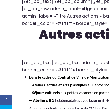
[/et_pb_text][/et_pb_column][/et_pb_
[et_pb_row admin_label= »Ligne » cus
admin_label= »Titre Autres actions » ba
border_color= »#ffffff » border_style= »
Autres act
[/et_pb_text][et_pb_text admin_label= 
border_color= »#ffffff » border_style= 
Dans le cadre du Contrat de Ville de Montauba
– Ateliers lecture et arts plastiques
au Centre soc
– Séjours culturels
aux petites vacances en parte
– Ateliers BD
Laurent N
hebdomadaires avec
Ateliers ponctuels pour une classe de CM2 de l’éc