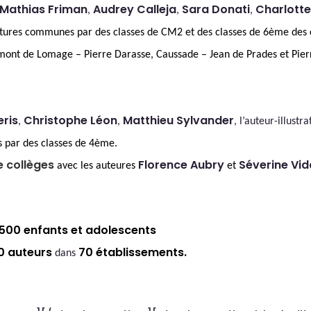
Mathias Friman
Audrey Calleja
Sara Donati
Charlotte
,
,
,
ures communes par des classes de CM2 et des classes de 6ème des 
t de Lomage – Pierre Darasse, Caussade – Jean de Prades et Pierr
eris
Christophe Léon
Matthieu Sylvander
,
,
, l’auteur-illustr
 par des classes de 4ème.
e collèges
Florence Aubry
Séverine Vid
avec les auteures
et
500 enfants et adolescents
0 auteurs
70 établissements
.
dans