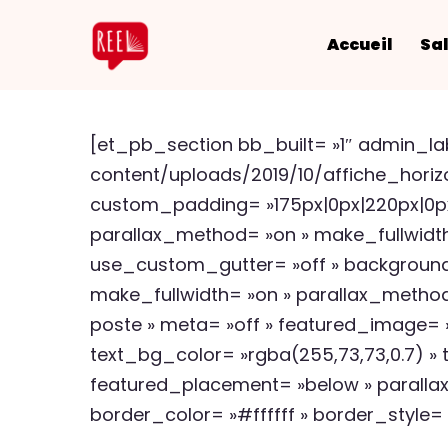
Accueil
Sal
[et_pb_section bb_built= »1″ admin_l
content/uploads/2019/10/affiche_horizo
custom_padding= »175px|0px|220px|0px
parallax_method= »on » make_fullwidth
use_custom_gutter= »off » background
make_fullwidth= »on » parallax_method
poste » meta= »off » featured_image= »o
text_bg_color= »rgba(255,73,73,0.7) » 
featured_placement= »below » parallax
border_color= »#ffffff » border_style=