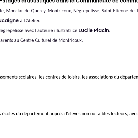
-stages artistis
tiques
dans la Communauté de commu
ule, Monclar-de-Quercy, Montricoux, Nègrepelisse, Saint-Etienne-de-
acaigne
à L’Atelier
.
Lucile Placin
grepelisse avec l’auteure illustratrice
.
 parents au Centre Culturel de Montricoux.
ssements scolaires, les centres de loisirs, les associations du départ
 écoles du département auprès d’élèves non ou faibles lecteurs, avec