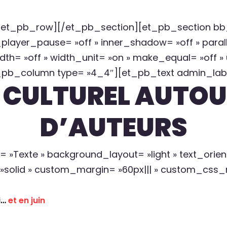
et_pb_row][/et_pb_section][et_pb_section bb_bu
player_pause= »off » inner_shadow= »off » parall
th= »off » width_unit= »on » make_equal= »off »
pb_column type= »4_4″][et_pb_text admin_label=
 CULTUREL AUTOU
D’AUTEURS
»Texte » background_layout= »light » text_orient
= »solid » custom_margin= »60px||| » custom_css
i…
et en juin