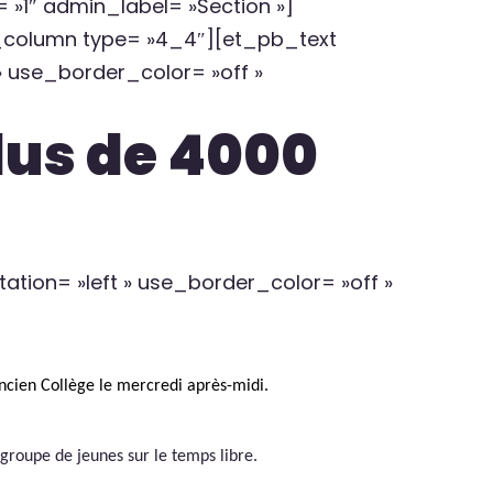
»1″ admin_label= »Section »]
_column type= »4_4″][et_pb_text
 » use_border_color= »off »
lus de 4000
ation= »left » use_border_color= »off »
Ancien Collège le mercredi après-midi.
roupe de jeunes sur le temps libre.