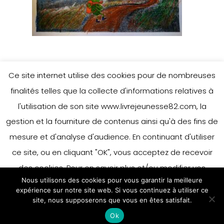
Ce site internet utilise des cookies pour de nombreuses
finalités telles que la collecte d'informations relatives à
l'utilisation de son site www.livrejeunesse82.com, la
gestion et la fourniture de contenus ainsi qu'à des fins de
mesure et d'analyse d'audience. En continuant d'utiliser
ce site, ou en cliquant "OK", vous acceptez de recevoir
des cookies. Pour en savoir plus et/ou modifier vos
Nous utilisons des cookies pour vous garantir la meilleure
préférences en matière de cookies, merci de vous référer
expérience sur notre site web. Si vous continuez à utiliser ce
à notre politique sur les cookies.
site, nous supposerons que vous en êtes satisfait.
Accepter
Ok
En savoir plus