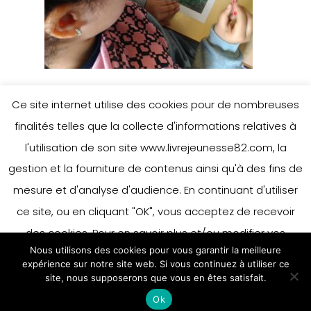
Ce site internet utilise des cookies pour de nombreuses
finalités telles que la collecte d'informations relatives à
l'utilisation de son site www.livrejeunesse82.com, la
gestion et la fourniture de contenus ainsi qu'à des fins de
mesure et d'analyse d'audience. En continuant d'utiliser
ce site, ou en cliquant "OK", vous acceptez de recevoir
des cookies. Pour en savoir plus et/ou modifier vos
Nous utilisons des cookies pour vous garantir la meilleure
préférences en matière de cookies, merci de vous référer
expérience sur notre site web. Si vous continuez à utiliser ce
à notre politique sur les cookies.
site, nous supposerons que vous en êtes satisfait.
Accepter
Ok
En savoir plus