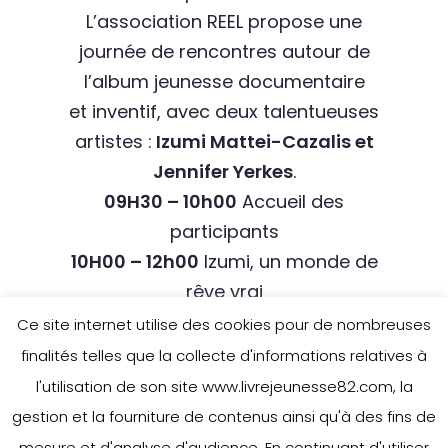
L’association REEL propose une
journée de rencontres autour de
l’album jeunesse documentaire
et inventif, avec deux talentueuses
artistes :
Izumi Mattei-Cazalis et
Jennifer Yerkes
.
09H30 – 10h00
Accueil des
participants
10H00 – 12h00
Izumi, un monde de
rêve vrai
Conférence de l’auteure-
Ce site internet utilise des cookies pour de nombreuses
illustratrice Izumi Matteis-Cazalis
finalités telles que la collecte d'informations relatives à
l'utilisation de son site www.livrejeunesse82.com, la
12H00 – 14h00
Pause déjeuner
gestion et la fourniture de contenus ainsi qu'à des fins de
14H00 – 17h00
Libre comme l’air
mesure et d'analyse d'audience. En continuant d'utiliser