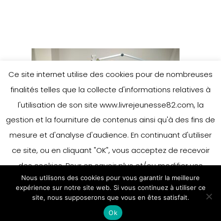
Ce site internet utilise des cookies pour de nombreuses
finalités telles que la collecte d'informations relatives à
l'utilisation de son site www.livrejeunesse82.com, la
gestion et la fourniture de contenus ainsi qu'à des fins de
mesure et d'analyse d'audience. En continuant d'utiliser
ce site, ou en cliquant "OK", vous acceptez de recevoir
des cookies. Pour en savoir plus et/ou modifier vos
Nous utilisons des cookies pour vous garantir la meilleure
préférences en matière de cookies, merci de vous référer
expérience sur notre site web. Si vous continuez à utiliser ce
à notre politique sur les cookies.
site, nous supposerons que vous en êtes satisfait.
Accepter
Ok
En savoir plus