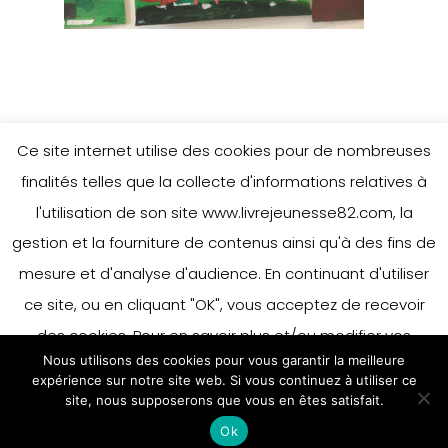
Ce site internet utilise des cookies pour de nombreuses
finalités telles que la collecte d'informations relatives à
l'utilisation de son site www.livrejeunesse82.com, la
gestion et la fourniture de contenus ainsi qu'à des fins de
mesure et d'analyse d'audience. En continuant d'utiliser
ce site, ou en cliquant "OK", vous acceptez de recevoir
des cookies. Pour en savoir plus et/ou modifier vos
Nous utilisons des cookies pour vous garantir la meilleure
préférences en matière de cookies, merci de vous référer
expérience sur notre site web. Si vous continuez à utiliser ce
à notre politique sur les cookies.
site, nous supposerons que vous en êtes satisfait.
Accepter
Ok
En savoir plus