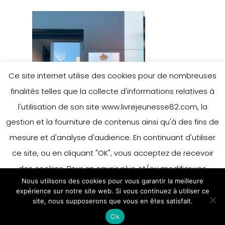
Ce site internet utilise des cookies pour de nombreuses
finalités telles que la collecte d'informations relatives à
l'utilisation de son site www.livrejeunesse82.com, la
gestion et la fourniture de contenus ainsi qu'à des fins de
mesure et d'analyse d'audience. En continuant d'utiliser
ce site, ou en cliquant "OK", vous acceptez de recevoir
des cookies. Pour en savoir plus et/ou modifier vos
Nous utilisons des cookies pour vous garantir la meilleure
préférences en matière de cookies, merci de vous référer
expérience sur notre site web. Si vous continuez à utiliser ce
à notre politique sur les cookies.
site, nous supposerons que vous en êtes satisfait.
Accepter
Ok
En savoir plus