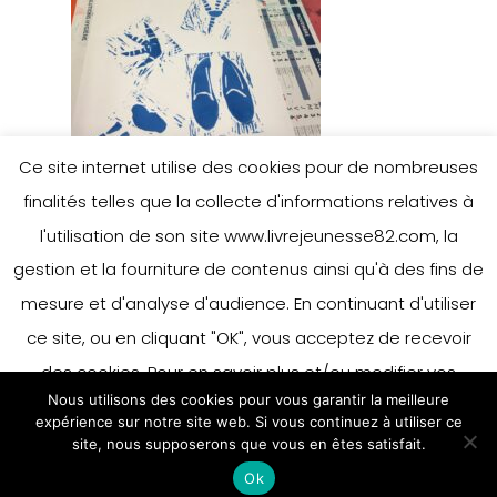
Ce site internet utilise des cookies pour de nombreuses
finalités telles que la collecte d'informations relatives à
l'utilisation de son site www.livrejeunesse82.com, la
gestion et la fourniture de contenus ainsi qu'à des fins de
mesure et d'analyse d'audience. En continuant d'utiliser
ce site, ou en cliquant "OK", vous acceptez de recevoir
des cookies. Pour en savoir plus et/ou modifier vos
Nous utilisons des cookies pour vous garantir la meilleure
préférences en matière de cookies, merci de vous référer
expérience sur notre site web. Si vous continuez à utiliser ce
à notre politique sur les cookies.
site, nous supposerons que vous en êtes satisfait.
Accepter
Ok
En savoir plus