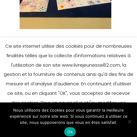
Ce site internet utilise des cookies pour de nombreuses
finalités telles que la collecte d'informations relatives à
l'utilisation de son site www.livrejeunesse82.com, la
gestion et la fourniture de contenus ainsi qu'à des fins de
mesure et d'analyse d'audience. En continuant d'utiliser
ce site, ou en cliquant "OK", vous acceptez de recevoir
des cookies. Pour en savoir plus et/ou modifier vos
Nous utilisons des cookies pour vous garantir la meilleure
préférences en matière de cookies, merci de vous référer
expérience sur notre site web. Si vous continuez à utiliser ce
à notre politique sur les cookies.
site, nous supposerons que vous en êtes satisfait.
Accepter
Ok
En savoir plus