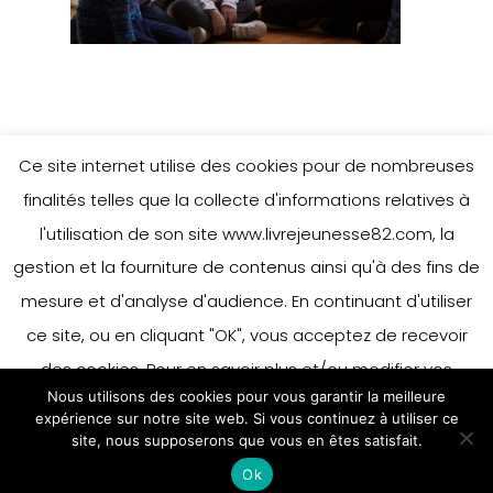
Ce site internet utilise des cookies pour de nombreuses
finalités telles que la collecte d'informations relatives à
l'utilisation de son site www.livrejeunesse82.com, la
gestion et la fourniture de contenus ainsi qu'à des fins de
mesure et d'analyse d'audience. En continuant d'utiliser
ce site, ou en cliquant "OK", vous acceptez de recevoir
des cookies. Pour en savoir plus et/ou modifier vos
Nous utilisons des cookies pour vous garantir la meilleure
préférences en matière de cookies, merci de vous référer
expérience sur notre site web. Si vous continuez à utiliser ce
à notre politique sur les cookies.
site, nous supposerons que vous en êtes satisfait.
Accepter
Ok
En savoir plus