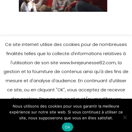
Ce site internet utilise des cookies pour de nombreuses
finalités telles que la collecte d'informations relatives à
l'utilisation de son site www.livrejeunesse82.com, la
gestion et la fourniture de contenus ainsi qu'à des fins de
mesure et d'analyse d'audience. En continuant d'utiliser
ce site, ou en cliquant "OK", vous acceptez de recevoir
des cookies. Pour en savoir plus et/ou modifier vos
Nous utilisons des cookies pour vous garantir la meilleure
préférences en matière de cookies, merci de vous référer
expérience sur notre site web. Si vous continuez à utiliser ce
à notre politique sur les cookies.
site, nous supposerons que vous en êtes satisfait.
Accepter
Ok
En savoir plus