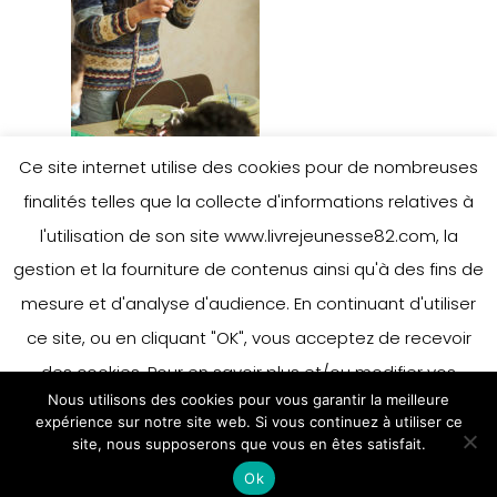
Ce site internet utilise des cookies pour de nombreuses
finalités telles que la collecte d'informations relatives à
l'utilisation de son site www.livrejeunesse82.com, la
gestion et la fourniture de contenus ainsi qu'à des fins de
mesure et d'analyse d'audience. En continuant d'utiliser
ce site, ou en cliquant "OK", vous acceptez de recevoir
des cookies. Pour en savoir plus et/ou modifier vos
Nous utilisons des cookies pour vous garantir la meilleure
préférences en matière de cookies, merci de vous référer
expérience sur notre site web. Si vous continuez à utiliser ce
à notre politique sur les cookies.
site, nous supposerons que vous en êtes satisfait.
Accepter
Ok
En savoir plus