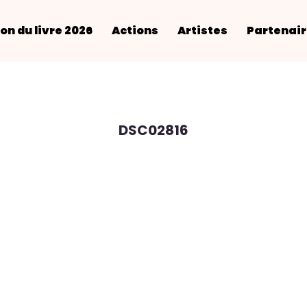
on du livre 2026
Actions
Artistes
Partenai
DSC02816