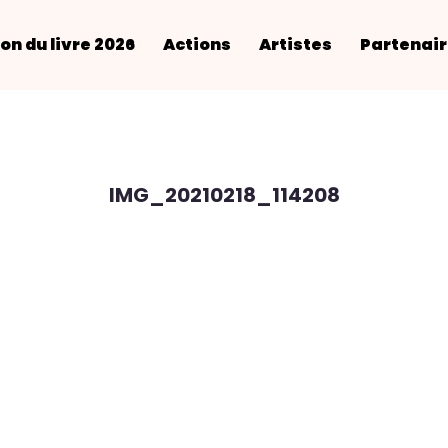
on du livre 2026
Actions
Artistes
Partenai
IMG_20210218_114208